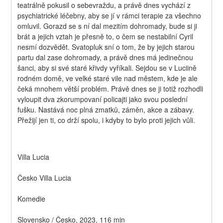
teatrálně pokusil o sebevraždu, a právě dnes vychází z 
psychiatrické léčebny, aby se jí v rámci terapie za všechno 
omluvil. Gorazd se s ní dal mezitím dohromady, bude si ji 
brát a jejich vztah je přesně to, o čem se nestabilní Cyril 
nesmí dozvědět. Svatopluk sní o tom, že by jejich starou 
partu dal zase dohromady, a právě dnes má jedinečnou 
šanci, aby si své staré křivdy vyříkali. Sejdou se v Luciině 
rodném domě, ve velké staré vile nad městem, kde je ale 
čeká mnohem větší problém. Právě dnes se ji totiž rozhodli 
vyloupit dva zkorumpovaní policajti jako svou poslední 
fušku. Nastává noc plná zmatků, záměn, akce a zábavy. 
Přežijí jen ti, co drží spolu, i kdyby to bylo proti jejich vůli.
Villa Lucia
Česko Villa Lucia
Komedie
Slovensko / Česko, 2023, 116 min