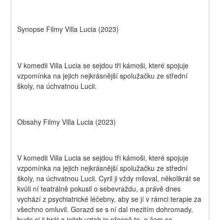
Synopse Filmy Villa Lucia (2023)
V komedii Villa Lucia se sejdou tři kámoši, které spojuje 
vzpomínka na jejich nejkrásnější spolužačku ze střední 
školy, na úchvatnou Lucii.
Obsahy Filmy Villa Lucia (2023)
V komedii Villa Lucia se sejdou tři kámoši, které spojuje 
vzpomínka na jejich nejkrásnější spolužačku ze střední 
školy, na úchvatnou Lucii. Cyril ji vždy miloval, několikrát se 
kvůli ní teatrálně pokusil o sebevraždu, a právě dnes 
vychází z psychiatrické léčebny, aby se jí v rámci terapie za 
všechno omluvil. Gorazd se s ní dal mezitím dohromady, 
bude si ji brát a jejich vztah je přesně to, o čem se 