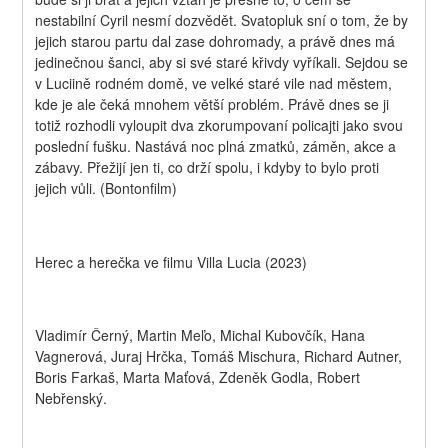
nestabilní Cyril nesmí dozvědět. Svatopluk sní o tom, že by 
jejich starou partu dal zase dohromady, a právě dnes má 
jedinečnou šanci, aby si své staré křivdy vyříkali. Sejdou se 
v Luciině rodném domě, ve velké staré vile nad městem, 
kde je ale čeká mnohem větší problém. Právě dnes se ji 
totiž rozhodli vyloupit dva zkorumpovaní policajti jako svou 
poslední fušku. Nastává noc plná zmatků, záměn, akce a 
zábavy. Přežijí jen ti, co drží spolu, i kdyby to bylo proti 
jejich vůli. (Bontonfilm)
Herec a herečka ve filmu Villa Lucia (2023)
Vladimír Černý, Martin Meľo, Michal Kubovčík, Hana 
Vagnerová, Juraj Hrčka, Tomáš Mischura, Richard Autner, 
Boris Farkaš, Marta Maťová, Zdeněk Godla, Robert 
Nebřenský.